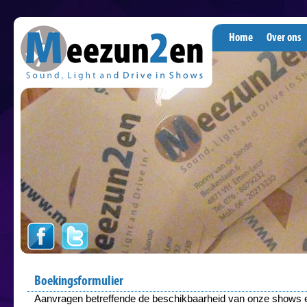
Hoofdmenu
Overslaan en naar de algemene inhoud gaan
header slideshow
Home
Over ons
Boekingsformulier
Aanvragen betreffende de beschikbaarheid van onze shows 