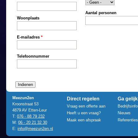
Aantal personen
Woonplaats
E-mailadres
*
Telefoonnummer
Meezun2en
Direct regelen
Ga gelijk
Kroonstraat 53
Vraag een offerte aan
Bedrijfsinf
4879 AV Etten-Leur
Heeft u een vraag?
Nieuws
T:
076 - 88 79 232
Maak een afspraak
Referenties
M:
06 - 20 21 32 30
E:
info@meezun2en.nl