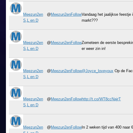
Meezun2en
@
Meezun2en
Follow
Vandaag het jaalijkse feestje
S,L en D
markt???
Meezun2en
@
Meezun2en
Follow
Zometeen de eerste bespreki
S,L en D
er weer zin in!
Meezun2en
@
Meezun2en
Follow
@Joyce_loveyoux
Op de Fac
S,L en D
Meezun2en
@
Meezun2en
Follow
http://t.co/WT8ccNajrT
S,L en D
Meezun2en
@
Meezun2en
Follow
In 2 weken tijd van 400 naar 