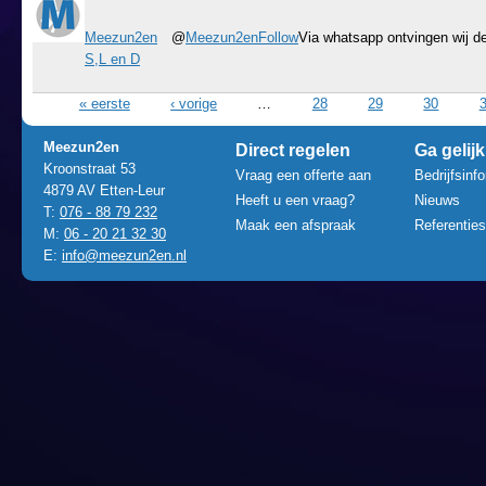
Meezun2en
@
Meezun2en
Follow
Via whatsapp ontvingen wij d
S,L en D
Pagina's
« eerste
‹ vorige
…
28
29
30
Meezun2en
Direct regelen
Ga gelijk
Kroonstraat 53
Vraag een offerte aan
Bedrijfsinf
4879 AV Etten-Leur
Heeft u een vraag?
Nieuws
T:
076 - 88 79 232
Maak een afspraak
Referenties
M:
06 - 20 21 32 30
E:
info@meezun2en.nl