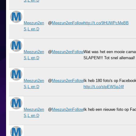
S,L en D
Meezun2en
@
Meezun2en
Follow
http://t.co/9HUWPcMeBB
S,L en D
Meezun2en
@
Meezun2en
Follow
Wat was het een mooie carnav
S,L en D
SLAPEN!!! Tot snel allemaal
Meezun2en
@
Meezun2en
Follow
Ik heb 180 foto's op Faceboo
S,L en D
http://t.co/stpEWSpJ4f
Meezun2en
@
Meezun2en
Follow
Ik heb een nieuwe foto op Fa
S,L en D