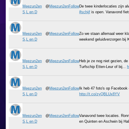
Meezun2en
@
Meezun2en
Follow
De twee kinderlocaties zijn al
S,L en D
#schijf
is open. Vanavond fie
Meezun2en
@
Meezun2en
Follow
Zo we staan allemaal weer kla
S,L en D
weekend geluidverzorgen bij K
Meezun2en
@
Meezun2en
Follow
Heb je ze nog niet gezien, de
S,L en D
Turfschip Etten-Leur of bij...
h
Meezun2en
@
Meezun2en
Follow
Ik heb 47 foto's op Facebook
S,L en D
http://t.co/zyQBLUx8YV
Meezun2en
@
Meezun2en
Follow
Vanavond twee locaties. Ronny
S,L en D
en Quinten en Aschwin bij Hal