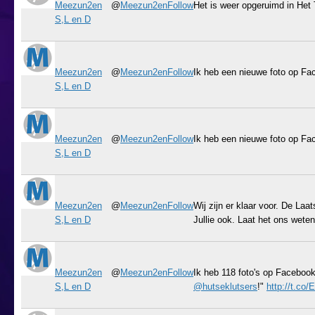
Meezun2en
@
Meezun2en
Follow
Het is weer opgeruimd in Het T
S,L en D
Meezun2en
@
Meezun2en
Follow
Ik heb een nieuwe foto op Fa
S,L en D
Meezun2en
@
Meezun2en
Follow
Ik heb een nieuwe foto op Fa
S,L en D
Meezun2en
@
Meezun2en
Follow
Wij zijn er klaar voor. De Laa
S,L en D
Jullie ook. Laat het ons weten
Meezun2en
@
Meezun2en
Follow
Ik heb 118 foto's op Faceboo
S,L en D
@hutseklutsers
!"
http://t.co